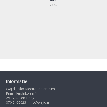
Osho
Informatie
Wajid Osho Meditatie Centrum
Prins Hendrikplein 1
2518 JA Den Haag
070 3460023
info@wajid.nl