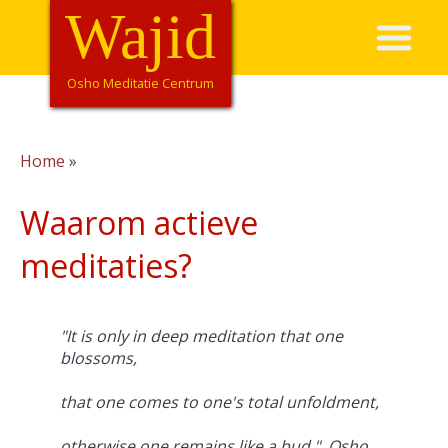
Overslaan
Wajid
Hoofdnavigatie
en
naar
de
Osho Meditatie Centrum
inhoud
gaan
Home
Kruimelpad
Waarom actieve
meditaties?
"It is only in deep meditation that one
blossoms,
that one comes to one's total unfoldment,
otherwise one remains like a bud."
Osho