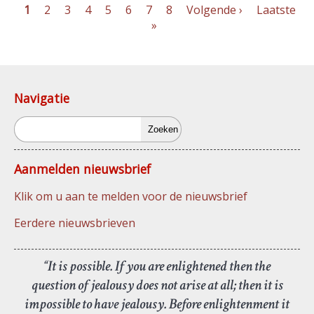
Pagina
1
Pagina
2
Pagina
3
Pagina
4
Pagina
5
Pagina
6
Pagina
7
Pagina
8
Volgende
Volgende ›
Laatste
Laatste
»
pagina
pagina
Paginering
Navigatie
Zoeken
Aanmelden nieuwsbrief
Klik om u aan te melden voor de nieuwsbrief
Eerdere nieuwsbrieven
“It is possible. If you are enlightened then the
question of jealousy does not arise at all; then it is
impossible to have jealousy. Before enlightenment it