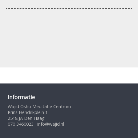
Informatie
Wajid Osho Meditatie Centrum
Prins Hendrikplein 1
2518 JA Den Haag
070 3460023
info@wajid.nl