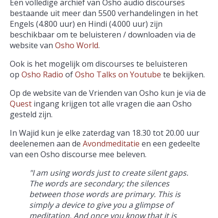
Een volledige archief van Osho audio discourses
bestaande uit meer dan 5500 verhandelingen in het
Engels (4.800 uur) en Hindi (4.000 uur) zijn
beschikbaar om te beluisteren / downloaden via de
website van
Osho World
.
Ook is het mogelijk om discourses te beluisteren
op
Osho Radio
of
Osho Talks on Youtube
te bekijken.
Op de website van de Vrienden van Osho kun je via de
Quest
ingang krijgen tot alle vragen die aan Osho
gesteld zijn.
In Wajid kun je elke zaterdag van 18.30 tot 20.00 uur
deelenemen aan de
Avondmeditatie
en een gedeelte
van een Osho discourse mee beleven.
"I am using words just to create silent gaps.
The words are secondary; the silences
between those words are primary. This is
simply a device to give you a glimpse of
meditation. And once you know that it is