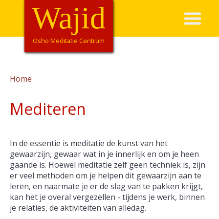
Overslaan
Wajid
Hoofdnavigatie
en
naar
de
Osho Meditatie Centrum
inhoud
gaan
Home
Kruimelpad
Mediteren
In de essentie is meditatie de kunst van het
gewaarzijn, gewaar wat in je innerlijk en om je heen
gaande is. Hoewel meditatie zelf geen techniek is, zijn
er veel methoden om je helpen dit gewaarzijn aan te
leren, en naarmate je er de slag van te pakken krijgt,
kan het je overal vergezellen - tijdens je werk, binnen
je relaties, de aktiviteiten van alledag.