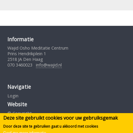
Informatie
Wajid Osho Meditatie Centrum
Prins Hendrikplein 1
2518 JA Den Haag
070 3460023
info@wajid.nl
Navigatie
Login
Website
© Copyright
Deze site gebruikt cookies voor uw gebruiksgemak
Gebruiksovereenkomst
Privacybeleid
Door deze site te gebruiken gaat u akkoord met cookies
Geef me meer informatie