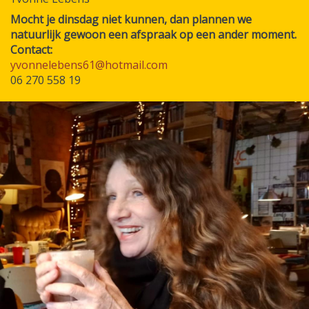
Mocht je dinsdag niet kunnen, dan plannen we
natuurlijk gewoon een afspraak op een ander moment.
Contact:
yvonnelebens61@hotmail.com
06 270 558 19