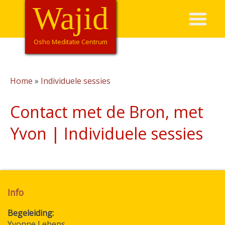
Overslaan
Wajid
Hoofdnavigatie
en
naar
de
Osho Meditatie Centrum
inhoud
gaan
Home
Individuele sessies
Kruimelpad
Contact met de Bron, met
Yvon | Individuele sessies
Info
Begeleiding
Yvonne Lebens