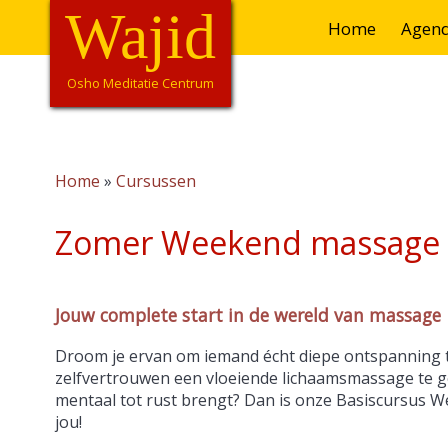
Overslaan
Wajid
Hoofdnavigatie
Home
Agen
en
naar
de
Osho Meditatie Centrum
inhoud
gaan
Home
Cursussen
Kruimelpad
Zomer Weekend massage 
Jouw complete start in de wereld van massage
Droom je ervan om iemand écht diepe ontspanning 
zelfvertrouwen een vloeiende lichaamsmassage te ge
mentaal tot rust brengt? Dan is onze Basiscursus W
jou!