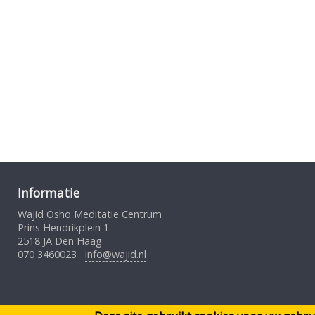
Informatie
Wajid Osho Meditatie Centrum
Prins Hendrikplein 1
2518 JA Den Haag
070 3460023
info@wajid.nl