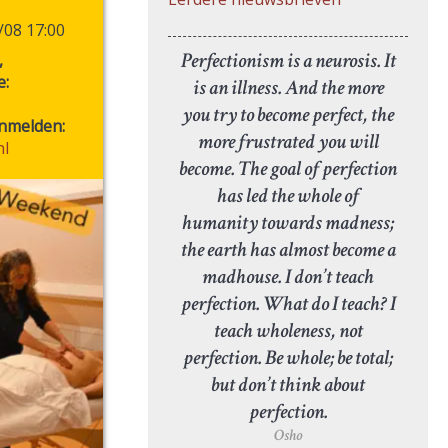
/08 17:00
Perfectionism is a neurosis. It
,
e:
is an illness. And the more
you try to become perfect, the
anmelden:
more frustrated you will
nl
become. The goal of perfection
has led the whole of
humanity towards madness;
the earth has almost become a
madhouse. I don’t teach
perfection. What do I teach? I
teach wholeness, not
perfection. Be whole; be total;
but don’t think about
perfection.
Osho