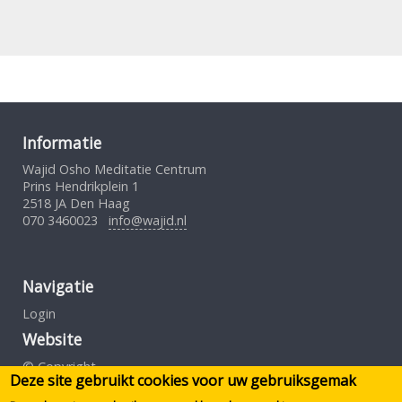
Informatie
Wajid Osho Meditatie Centrum
Prins Hendrikplein 1
2518 JA Den Haag
070 3460023
info@wajid.nl
Navigatie
Login
Website
© Copyright
Deze site gebruikt cookies voor uw gebruiksgemak
Gebruiksovereenkomst
Privacybeleid