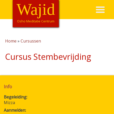
Overslaan
Wajid
Hoofdnavigatie
en
naar
de
Osho Meditatie Centrum
inhoud
gaan
Home
Cursussen
Kruimelpad
Cursus Stembevrijding
Info
Begeleiding
Mizza
Aanmelden