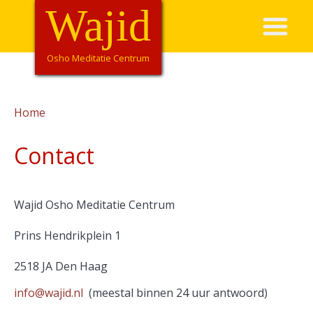
Overslaan
Wajid
Hoofdnavigatie
en
naar
de
Osho Meditatie Centrum
inhoud
gaan
Home
Kruimelpad
Contact
Wajid Osho Meditatie Centrum
Prins Hendrikplein 1
2518 JA Den Haag
info@wajid.nl
(meestal binnen 24 uur antwoord)