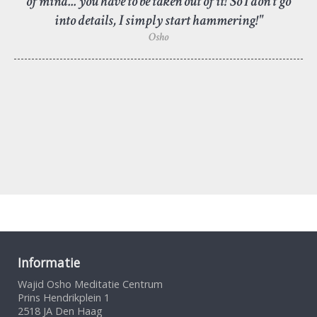
of mind... you have to be taken out of it! So I don't go
into details, I simply start hammering!"
Osho
Informatie
Wajid Osho Meditatie Centrum
Prins Hendrikplein 1
2518 JA Den Haag