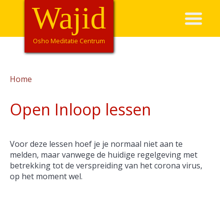
Overslaan
Wajid
Hoofdnavigatie
en
naar
de
Osho Meditatie Centrum
inhoud
gaan
Home
Kruimelpad
Open Inloop lessen
Voor deze lessen hoef je je normaal niet aan te
melden, maar vanwege de huidige regelgeving met
betrekking tot de verspreiding van het corona virus,
op het moment wel.