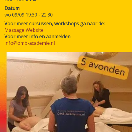
Datum
wo 09/09 19:30
-
22:30
Voor meer cursussen, workshops ga naar de:
Massage Website
Voor meer info en aanmelden:
info@omb-academie.nl