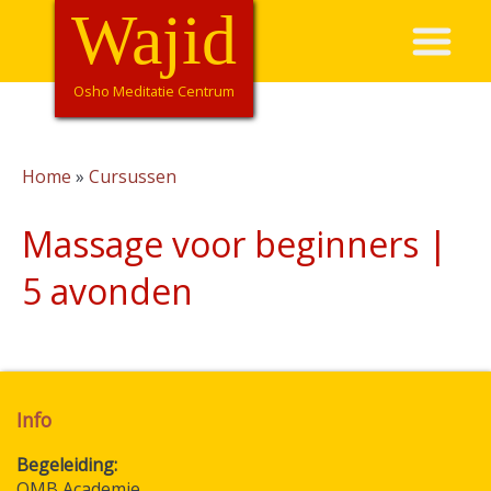
Overslaan
Wajid
Hoofdnavigatie
en
naar
de
Osho Meditatie Centrum
inhoud
gaan
Home
Cursussen
Kruimelpad
Massage voor beginners |
5 avonden
Info
Begeleiding
OMB Academie