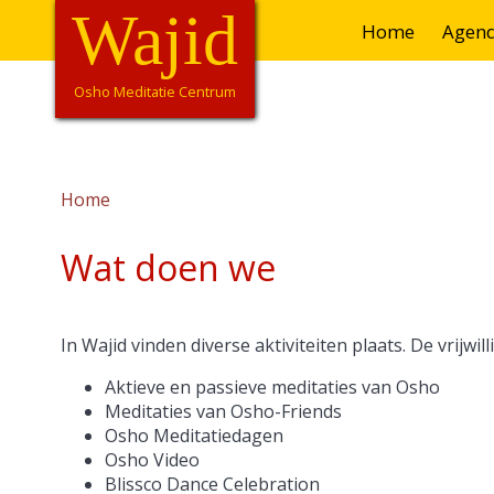
Overslaan
Wajid
Hoofdnavigatie
Home
Agen
en
naar
de
Osho Meditatie Centrum
inhoud
gaan
Home
Kruimelpad
Wat doen we
In Wajid vinden diverse aktiviteiten plaats. De vrijwi
Aktieve en passieve meditaties van Osho
Meditaties van Osho-Friends
Osho Meditatiedagen
Osho Video
Blissco Dance Celebration