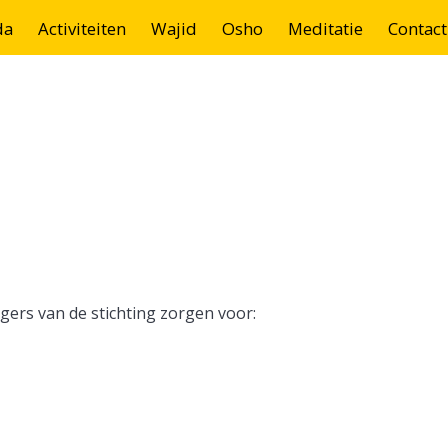
da
Activiteiten
Wajid
Osho
Meditatie
Contact
lligers van de stichting zorgen voor: