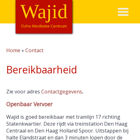
Overslaan
Wajid
Hoofdnavigatie
en
naar
de
Osho Meditatie Centrum
inhoud
gaan
Home
Contact
Kruimelpad
Bereikbaarheid
Zie voor adres
Contactgegevens
.
Openbaar Vervoer
Wajid is goed bereikbaar met tramlijn 17 richting
Statenkwartier. Deze rijdt via treinstation Den Haag
Centraal en Den Haag Holland Spoor. Uitstappen bij
halte Elandstraat en dan 3 minuten lopen door de