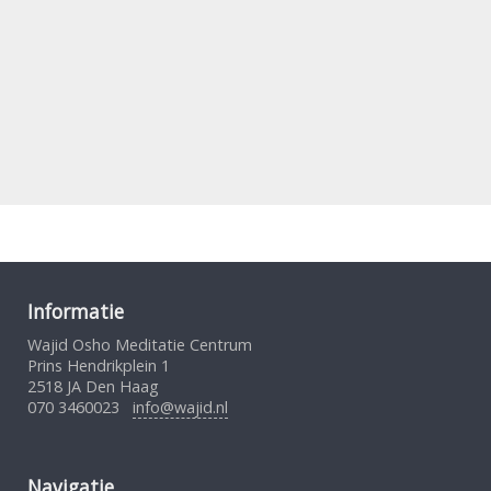
Informatie
Wajid Osho Meditatie Centrum
Prins Hendrikplein 1
2518 JA Den Haag
070 3460023
info@wajid.nl
Navigatie