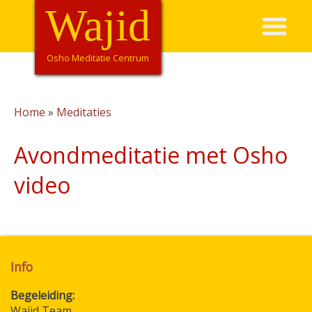
Overslaan
Wajid
Hoofdnavigatie
en
naar
de
Osho Meditatie Centrum
inhoud
gaan
Home
Meditaties
Kruimelpad
Avondmeditatie met Osho
video
Info
Begeleiding
Wajid Team