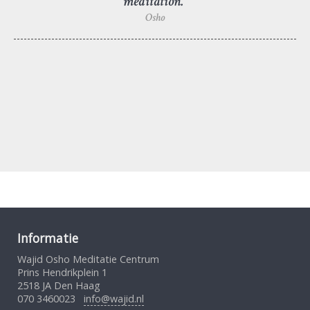
meditation.”
Osho
Informatie
Wajid Osho Meditatie Centrum
Prins Hendrikplein 1
2518 JA Den Haag
070 3460023
info@wajid.nl