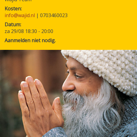
Kosten
info@wajid.nl
| 0703460023
Datum
za 29/08 18:30
-
20:00
Aanmelden niet nodig.