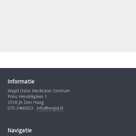
Informatie
Wajid Osho Meditatie Centrum
Prins Hendrikplein 1
2518 JA Den Haag
070 3460023
info@wajid.nl
Navigatie