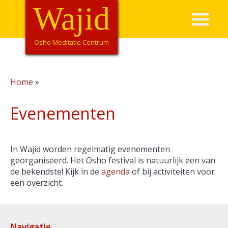
Skip
Wajid
Hoofdnavigatie
to
main
content
Osho Meditatie Centrum
Home
Breadcrumb
Evenementen
In Wajid worden regelmatig evenementen
georganiseerd. Het Osho festival is natuurlijk een van
de bekendste! Kijk in de
agenda
of bij activiteiten voor
een overzicht.
Navigatie