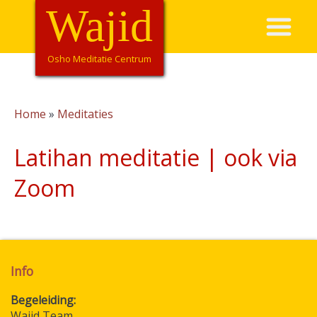
Overslaan
Wajid
Hoofdnavigatie
en
naar
de
Osho Meditatie Centrum
inhoud
gaan
Home
Meditaties
Kruimelpad
Latihan meditatie | ook via
Zoom
Info
Begeleiding
Wajid Team