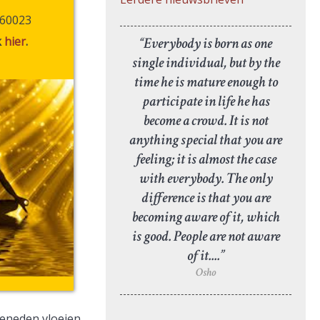
60023
“Everybody is born as one
k
hier
.
single individual, but by the
time he is mature enough to
participate in life he has
become a crowd. It is not
anything special that you are
feeling; it is almost the case
with everybody. The only
difference is that you are
becoming aware of it, which
is good. People are not aware
of it....”
Osho
beneden vloeien