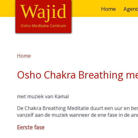
Overslaan
Wajid
Hoofdnavigatie
Home
Agen
en
naar
de
Osho Meditatie Centrum
inhoud
gaan
Home
Kruimelpad
Osho Chakra Breathing me
met muziek van Kamal
De Chakra Breathing Meditatie duurt een uur en best
vanzelf aan de muziek wanneer de ene fase in de an
Eerste fase