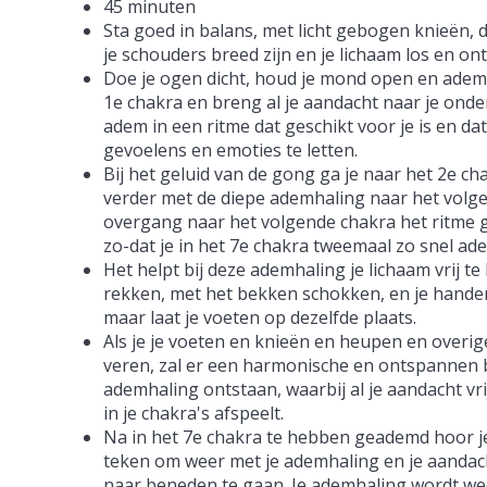
45 minuten
Sta goed in balans, met licht gebogen knieën, d
je schouders breed zijn en je lichaam los en o
Doe je ogen dicht, houd je mond open en adem s
1e chakra en breng al je aandacht naar je onde
adem in een ritme dat geschikt voor je is en dat j
gevoelens en emoties te letten.
Bij het geluid van de gong ga je naar het 2e ch
verder met de diepe ademhaling naar het volge
overgang naar het volgende chakra het ritme ge
zo-dat je in het 7e chakra tweemaal zo snel adem
Het helpt bij deze ademhaling je lichaam vrij t
rekken, met het bekken schokken, en je handen 
maar laat je voeten op dezelfde plaats.
Als je je voeten en knieën en heupen en overig
veren, zal er een harmonische en ontspannen 
ademhaling ontstaan, waarbij al je aandacht vrij
in je chakra's afspeelt.
Na in het 7e chakra te hebben geademd hoor je
teken om weer met je ademhaling en je aandach
naar beneden te gaan. Je ademhaling wordt wee