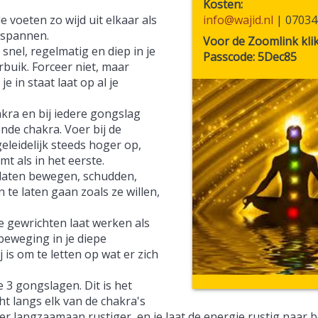
Kosten
e voeten zo wijd uit elkaar als
info@wajid.nl
| 07034
ntspannen.
Voor de Zoomlink kli
nel, regelmatig en diep in je
Passcode: 5Dec85
rbuik. Forceer niet, maar
e in staat laat op al je
akra en bij iedere gongslag
nde chakra. Voer bij de
leidelijk steeds hoger op,
t als in het eerste.
e laten bewegen, schudden,
te laten gaan zoals ze willen,
e gewrichten laat werken als
beweging in je diepe
 is om te letten op wat er zich
 3 gongslagen. Dit is het
t langs elk van de chakra's
r langzaamaan rustiger, en je laat de energie rustig naar 