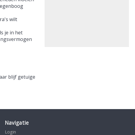
 regenboog
a's wilt
s je in het
erkingsvermogen
aar blijf getuige
Navigatie
Login