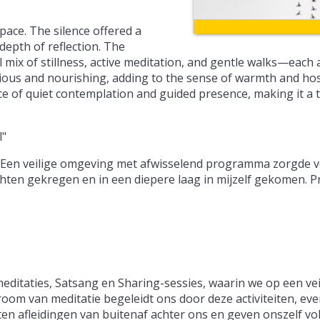
pace. The silence offered a
depth of reflection. The
l mix of stillness, active meditation, and gentle walks—each a
ious and nourishing, adding to the sense of warmth and hosp
ce of quiet contemplation and guided presence, making it a t
l"
za. Een veilige omgeving met afwisselend programma zorgde 
hten gekregen en in een diepere laag in mijzelf gekomen. Pr
meditaties, Satsang en Sharing-sessies, waarin we op een vei
m van meditatie begeleidt ons door deze activiteiten, eve
ten afleidingen van buitenaf achter ons en geven onszelf vo