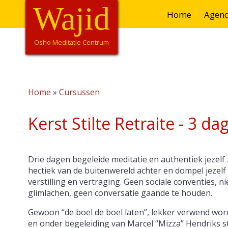
Overslaan
Wajid
Hoofdnavigatie
Home
Agen
en
naar
de
Osho Meditatie Centrum
inhoud
gaan
Home
Cursussen
Kruimelpad
Kerst Stilte Retraite - 3 da
Drie dagen begeleide meditatie en authentiek jezelf 
hectiek van de buitenwereld achter en dompel jezelf
verstilling en vertraging. Geen sociale conventies, n
glimlachen, geen conversatie gaande te houden.
Gewoon “de boel de boel laten”, lekker verwend wor
en onder begeleiding van Marcel “Mizza” Hendriks st