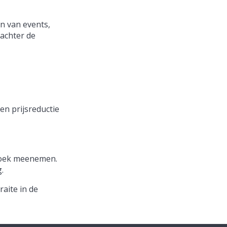
en van events,
 achter de
en prijsreductie
ddoek meenemen.
.
raite in de