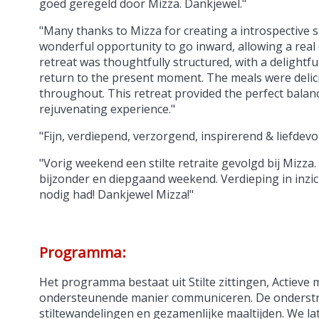
goed geregeld door Mizza. Dankjewel."
"Many thanks to Mizza for creating a introspective s
wonderful opportunity to go inward, allowing a real 
retreat was thoughtfully structured, with a delightfu
return to the present moment. The meals were delic
throughout. This retreat provided the perfect balan
rejuvenating experience."
"Fijn, verdiepend, verzorgend, inspirerend & liefdevo
"Vorig weekend een stilte retraite gevolgd bij Miz
bijzonder en diepgaand weekend. Verdieping in inzic
nodig had! Dankjewel Mizza!"
Programma:
Het programma bestaat uit Stilte zittingen, Actieve 
ondersteunende manier communiceren. De onderstroo
stiltewandelingen en gezamenlijke maaltijden. We la