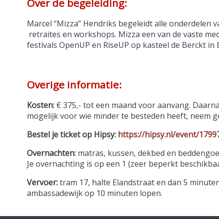
Over de begeleiding:
Marcel “Mizza” Hendriks begeleidt alle onderdelen van
retraites en workshops. Mizza een van de vaste medi
festivals OpenUP en RiseUP op kasteel de Berckt in 
Overige informatie:
Kosten:
€ 375,- tot een maand voor aanvang. Daarna € 
mogelijk voor wie minder te besteden heeft, neem ge
Bestel je ticket op Hipsy:
https://hipsy.nl/event/1799
Overnachten:
matras, kussen, dekbed en beddengoed
Je overnachting is op een 1 (zeer beperkt beschikba
Vervoer:
tram 17, halte Elandstraat en dan 5 minuten 
ambassadewijk op 10 minuten lopen.