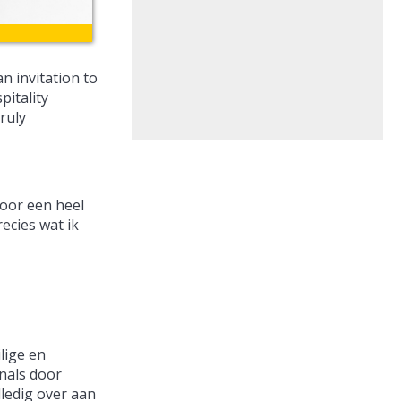
n invitation to
itality
ruly
voor een heel
ecies wat ik
lige en
nals door
lledig over aan