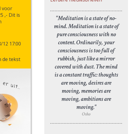
d voor
 ,- Dit is
"Meditation is a state of no-
n
mind. Meditation is a state of
pure consciousness with no
content. Ordinarily, your
/12 17:00
consciousness is too full of
rubbish, just like a mirror
in de tekst
covered with dust. The mind
is a constant traffic: thoughts
are moving, desires are
moving, memories are
moving, ambitions are
moving."
Osho