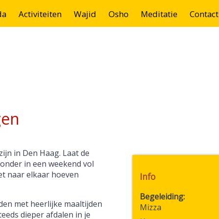
da
Activiteiten
Wajid
Osho
Meditatie
Contact
gen
zijn in Den Haag. Laat de
 onder in een weekend vol
iet naar elkaar hoeven
Info
Begeleiding
den met heerlijke maaltijden
Mizza
eeds dieper afdalen in je