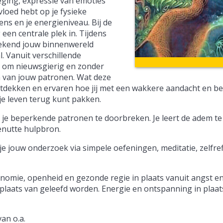
weging, expressie van emoties
vloed hebt op je fysieke
ens en je energieniveau. Bij de
en centrale plek in. Tijdens
oekend jouw binnenwereld
. Vanuit verschillende
 om nieuwsgierig en zonder
n van jouw patronen. Wat deze
ntdekken en ervaren hoe jij met een wakkere aandacht en b
 je leven terug kunt pakken.
 je beperkende patronen te doorbreken. Je leert de adem te
enutte hulpbron.
je jouw onderzoek via simpele oefeningen, meditatie, zelfrefl
utonomie, openheid en gezonde regie in plaats vanuit angst 
plaats van geleefd worden. Energie en ontspanning in plaat
an o.a.