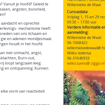
? Vanuit je hoofd? Geleid te
Willemieke de Waal
easen, angsten, boosheid,
Cursusdata:
men?
Vrijdag 1, 15 en 29 
09.30 – 17.00 uur
 aandacht en oprechte
Verdere informatie e
verlevings- mechanisme heeft
aanmelding:
esneden van ons lichaam en
Willemieke de Waal:
nergie en ademen mondjesmaat.
06-1068422
ngen houdt in het hoofd.
willemiekedewaal@ h
aan met onmacht, angst,
Wilko Iedema:
sklachten, Burn-out,
06-31640933
rij loopt langzaam leeg.
wilko.samo@ ziggo.nl
aging en ontspanning. Kunnen
elke vorm van reactiviteit