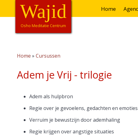
Overslaan
Wajid
Hoofdnavigatie
Home
Agen
en
naar
de
Osho Meditatie Centrum
inhoud
gaan
Home
Cursussen
Kruimelpad
Adem je Vrij - trilogie
Adem als hulpbron
Regie over je gevoelens, gedachten en emoties
Verruim je bewustzijn door ademhaling
Regie krijgen over angstige situaties