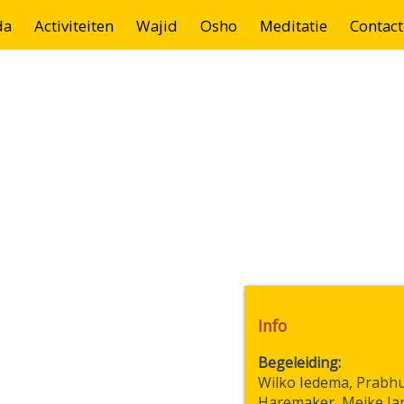
da
Activiteiten
Wajid
Osho
Meditatie
Contact
Info
Begeleiding
Wilko Iedema, Prabh
Haremaker, Meike Ja