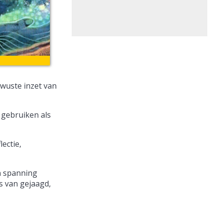
ewuste inzet van
 gebruiken als
ectie,
en spanning
s van gejaagd,