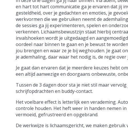
In deze drie dagen ga jij naar binnen. Via adem, be
en hart tot hart communicatie ga je ervaren dat jij in
gesteldheid, over je gedachten en emoties, je gevoel
werkvormen die we gebruiken neemt de ademhaling e
de sessies ga jij experimenteren, spelen en onderz
verkennen. Lichaamsbewustzijn staat hierbij centraal
invalshoeken wordt je uitgedaagd en aangemoedigd
oordeel naar binnen te gaan en je bewust te worde
jou brengen en waar ze je bij weghouden. Je gaat o
je ademhaling, daar waar het nodig is, de regie over
Je gaat dan ervaren dat je meerdere keuzes hebt om
een altijd aanwezige en doorgaans onbewuste, onb
Tussen de 3 dagen door sta je niet stil maar vervolg 
schrijfopdrachten en buddy-contact.
Het voelbare effect is letterlijk een verademing. A
controle houden. Het heft weer in handen nemen in 
vermoeid, gefrustreerd en opgebrand.
De werkwijze is lichaamsgericht, we maken gebruik v