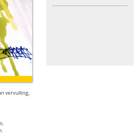
n vervulling,
n.
n.