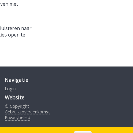
even met
luisteren naar
ties open te
Navigatie
Login
Website
© Copyright
Gebruiksovereenkomst
Privacybeleid