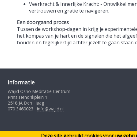
Veerkracht & Innerlijke Kracht: - Ontwikkel m
vertrouwen en gratie te navigeren.
Een doorgaand proces
Tussen de workshop-dagen in krijg je experimentele
het kompas van je hart en de signalen die het afgeeft
houden en tegelijkertijd achter jezelf te gaan staan
Informatie
Wajid Osho Meditatie Centrum
Prins Hendrikplein 1
2518 JA Den Haag
070 3460023
info@wajid.nl
Deze site gebruikt cookies voor uw geb