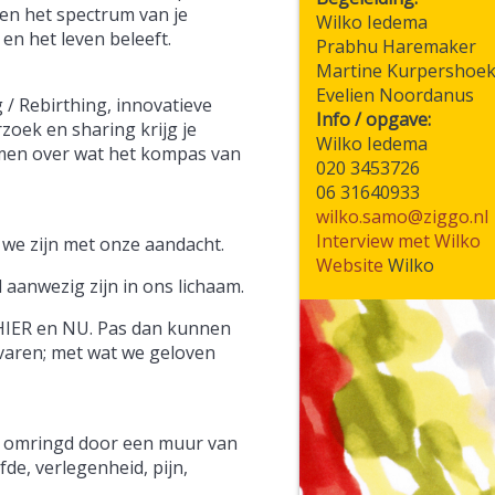
een het spectrum van je
Wilko Iedema
en het leven beleeft.
Prabhu Haremaker
Martine Kurpershoe
Evelien Noordanus
 / Rebirthing, innovatieve
Info / opgave:
zoek en sharing krijg je
Wilko Iedema
emen over wat het kompas van
020 3453726
06 31640933
wilko.samo@ziggo.nl
Interview met Wilko
 we zijn met onze aandacht.
Website
Wilko
 aanwezig zijn in ons lichaam.
 HIER en NU. Pas dan kunnen
varen; met wat we geloven
ze omringd door een muur van
e, verlegenheid, pijn,