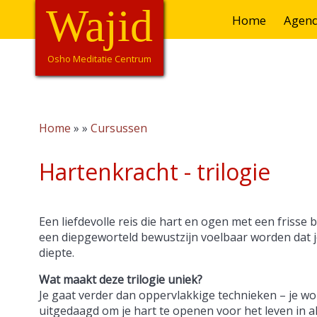
Overslaan
Wajid
Hoofdnavigatie
Home
Agen
en
naar
de
Osho Meditatie Centrum
inhoud
gaan
Home
Cursussen
Kruimelpad
Hartenkracht - trilogie
Een liefdevolle reis die hart en ogen met een frisse bl
een diepgeworteld bewustzijn voelbaar worden dat je
diepte.
Wat maakt deze trilogie uniek?
Je gaat verder dan oppervlakkige technieken – je w
uitgedaagd om je hart te openen voor het leven in al