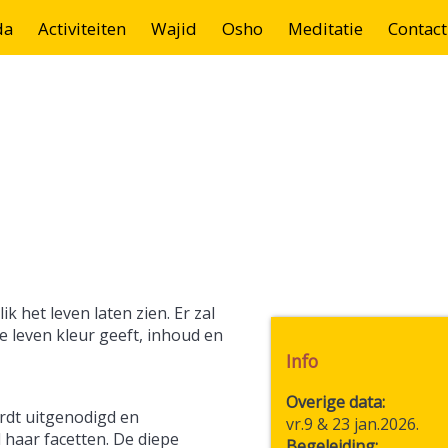
da
Activiteiten
Wajid
Osho
Meditatie
Contact
ik het leven laten zien. Er zal
 leven kleur geeft, inhoud en
Info
Overige data:
ordt uitgenodigd en
vr.9 & 23 jan.2026.
 haar facetten. De diepe
Begeleiding: