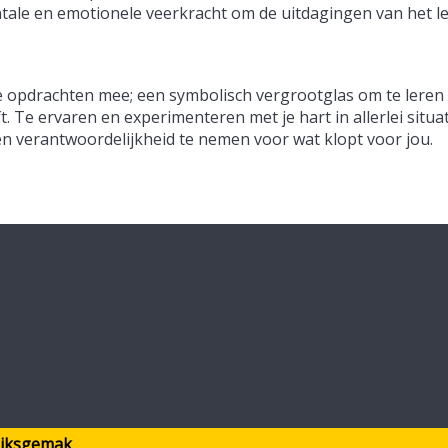
entale en emotionele veerkracht om de uitdagingen van het l
 opdrachten mee; een symbolisch vergrootglas om te leren 
. Te ervaren en experimenteren met je hart in allerlei situa
 en verantwoordelijkheid te nemen voor wat klopt voor jou.
ruiksgemak